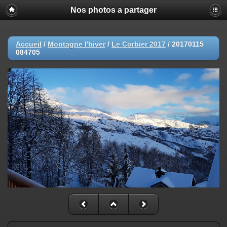
Nos photos a partager
Accueil
/
Montagne l'hiver
/
Le Corbier 2017
/
20170115
084705