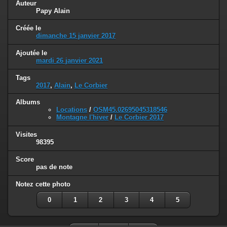
Auteur
Papy Alain
Créée le
dimanche 15 janvier 2017
Ajoutée le
mardi 26 janvier 2021
Tags
2017
,
Alain
,
Le Corbier
Albums
Locations
/
OSM45.02695045318546
Montagne l'hiver
/
Le Corbier 2017
Visites
98395
Score
pas de note
Notez cette photo
0
1
2
3
4
5