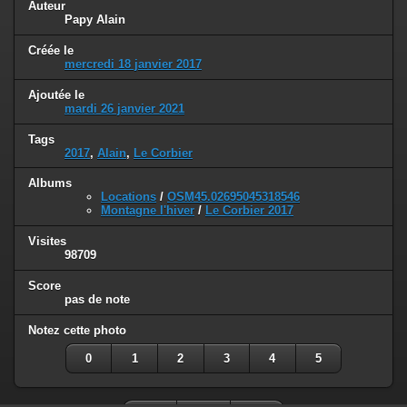
Auteur
Papy Alain
Créée le
mercredi 18 janvier 2017
Ajoutée le
mardi 26 janvier 2021
Tags
2017
,
Alain
,
Le Corbier
Albums
Locations
/
OSM45.02695045318546
Montagne l'hiver
/
Le Corbier 2017
Visites
98709
Score
pas de note
Notez cette photo
0
1
2
3
4
5